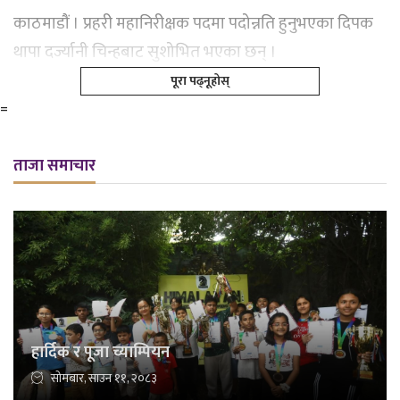
काठमाडौं । प्रहरी महानिरीक्षक पदमा पदोन्नति हुनुभएका दिपक
थापा दर्ज्यानी चिन्हबाट सुशोभित भएका छन् ।
पूरा पढ्नूहोस्
=
ताजा समाचार
हार्दिक र पूजा च्याम्पियन
सोमबार, साउन ११, २०८३