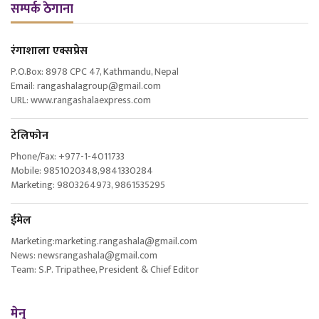
सम्पर्क ठेगाना
रंगाशाला एक्सप्रेस
P.O.Box: 8978 CPC 47, Kathmandu, Nepal
Email: rangashalagroup@gmail.com
URL: www.rangashalaexpress.com
टेलिफोन
Phone/Fax: +977-1-4011733
Mobile: 9851020348,9841330284
Marketing: 9803264973, 9861535295
ईमेल
Marketing:marketing.rangashala@gmail.com
News: newsrangashala@gmail.com
Team: S.P. Tripathee, President & Chief Editor
मेनु