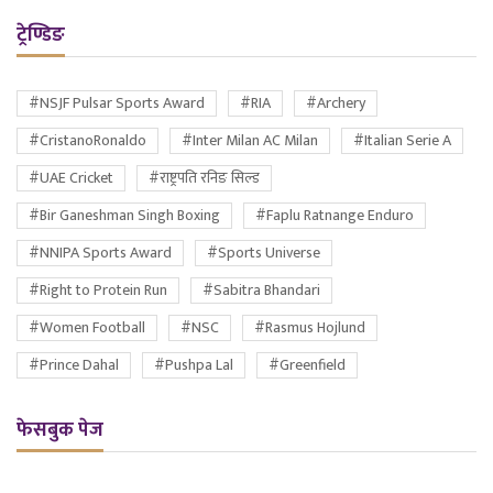
ट्रेण्डिङ
#NSJF Pulsar Sports Award
#RIA
#Archery
#CristanoRonaldo
#Inter Milan AC Milan
#Italian Serie A
#UAE Cricket
#राष्ट्रपति रनिङ सिल्ड
#Bir Ganeshman Singh Boxing
#Faplu Ratnange Enduro
#NNIPA Sports Award
#Sports Universe
#Right to Protein Run
#Sabitra Bhandari
#Women Football
#NSC
#Rasmus Hojlund
#Prince Dahal
#Pushpa Lal
#Greenfield
फेसबुक पेज