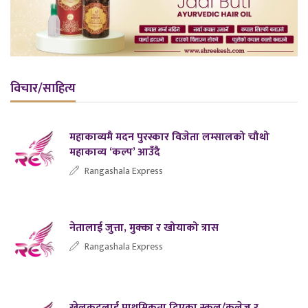
विचार/साहित्य
महाकाव्यमै मदन पुरस्कार विजेता लम्सालको चौथो
महाकाव्य ‘कल्प’ आउँदै
Rangashala Express
नेतालाई जुत्ता, मुक्का र खोयाको त्रास
Rangashala Express
खेलकुदलाई प्राथमिकता दिएका स्कुल/कलेज र