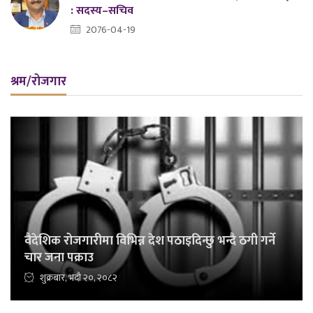
: सदस्य–सचिव
2076-04-19
श्रम/रोजगार
वैदेशिक रोजगारीमा विभिन्न देश पठाइदिन्छु भन्दै ठगी गर्ने
चार जना पक्राउ
शुक्रबार, भदौ २०, २०८२