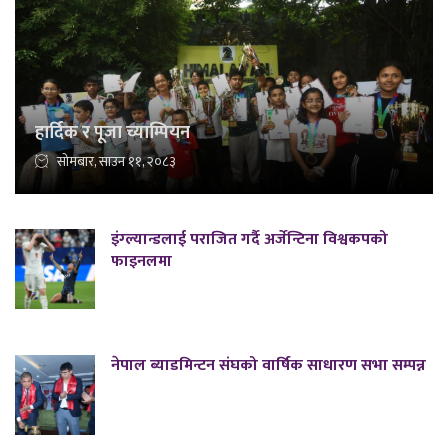
हार्दिक र पूजा च्याम्पियन
सोमबार, साउन ११, २०८३
इंग्ल्यान्डलाई पराजित गर्दै अर्जेन्टिना विश्वकपको
फाइनलमा
नेपाल ब्याडमिन्टन संघको वार्षिक साधारण सभा सम्पन्न