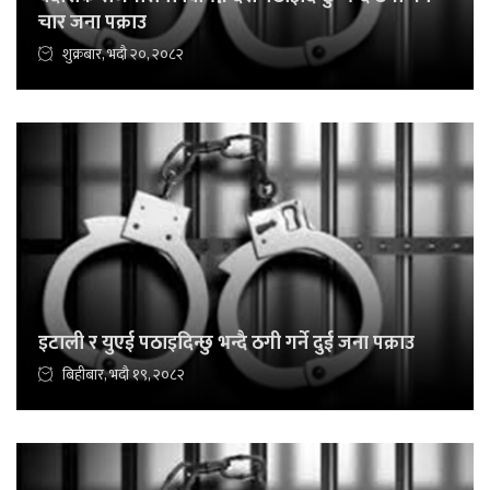
चार जना पक्राउ
शुक्रबार, भदौ २०, २०८२
इटाली र युएई पठाइदिन्छु भन्दै ठगी गर्ने दुई जना पक्राउ
बिहीबार, भदौ १९, २०८२