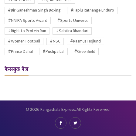
#Bir Ganeshman Singh Boxing
#Faplu Ratnange Enduro
#NNIPA Sports Award
#Sports Universe
#Right to Protein Run
#Sabitra Bhandari
#Women Football
#NSC
#Rasmus Hojlund
#Prince Dahal
#Pushpa Lal
#Greenfield
फेसबुक पेज
© 2026 Rangashala Express. All Rights Reserved.