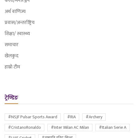
कला/मनोरञ्जन
अर्थ वाणिज्य
प्रवास/अन्तर्राष्ट्रिय
शिक्षा/ स्वास्थ्य
समाचार
खेलकुद
हाम्रो टीम
ट्रेण्डिङ
#NSJF Pulsar Sports Award
#RIA
#Archery
#CristanoRonaldo
#Inter Milan AC Milan
#Italian Serie A
#UAE Cricket
#राष्ट्रपति रनिङ सिल्ड