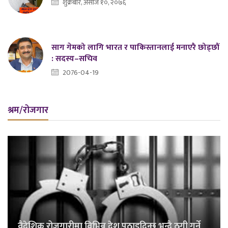
शुक्रबार, असोज १०, २०७६
साग गेमको लागि भारत र पाकिस्तानलाई मनाएरै छोड्छौं
: सदस्य–सचिव
2076-04-19
श्रम/रोजगार
वैदेशिक रोजगारीमा विभिन्न देश पठाइदिन्छु भन्दै ठगी गर्ने