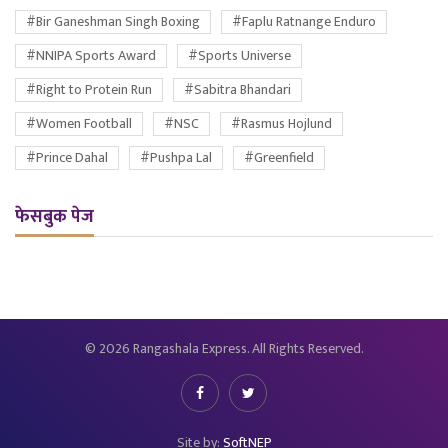
#Bir Ganeshman Singh Boxing
#Faplu Ratnange Enduro
#NNIPA Sports Award
#Sports Universe
#Right to Protein Run
#Sabitra Bhandari
#Women Football
#NSC
#Rasmus Hojlund
#Prince Dahal
#Pushpa Lal
#Greenfield
फेसबुक पेज
© 2026 Rangashala Express. All Rights Reserved.
Site by:
SoftNEP