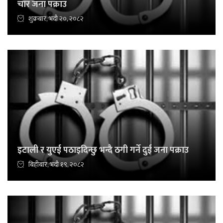
चार जना पक्राउ
शुक्रबार, भदौ २०, २०८२
इटाली र युएई पठाइदिन्छु भन्दै ठगी गर्ने दुई जना पक्राउ
बिहीबार, भदौ १९, २०८२