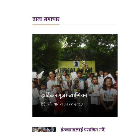
ताजा समाचार
हार्दिक र पूजा च्याम्पियन
सोमबार, साउन ११, २०८३
इंग्ल्यान्डलाई पराजित गर्दै