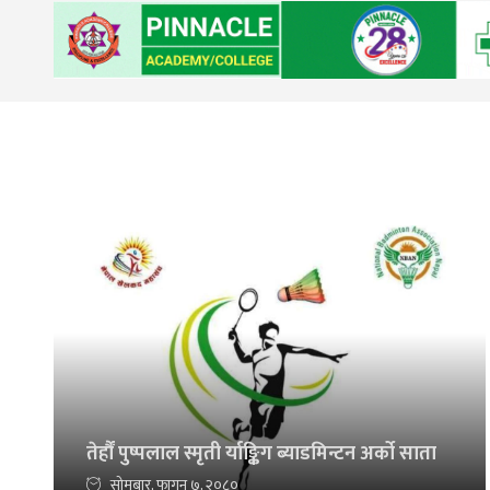
तेर्हौं पुष्पलाल स्मृती र्याङ्किग ब्याडमिन्टन अर्को साता
सोमबार, फागुन ७, २०८०