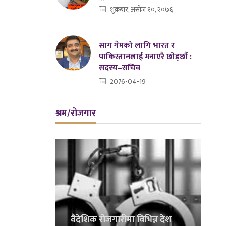
शुक्रबार, असोज १०, २०७६
साग गेमको लागि भारत र
पाकिस्तानलाई मनाएरै छोड्छौं :
सदस्य–सचिव
2076-04-19
श्रम/रोजगार
वैदेशिक रोजगारीमा विभिन्न देश