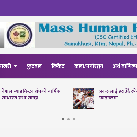
्यालरी
फुटबल
क्रिकेट
कला/मनोरञ्जन
अर्थ वाणिज्
नेपाल ब्याडमिन्टन संघको वार्षिक
फ्रान्सलाई हराउँदै स्
साधारण सभा सम्पन्न
फाइनलमा