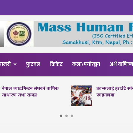
्यालरी
फुटबल
क्रिकेट
कला/मनोरञ्जन
अर्थ वाणिज्
नेपाल ब्याडमिन्टन संघको वार्षिक
फ्रान्सलाई हराउँदै स्
साधारण सभा सम्पन्न
फाइनलमा