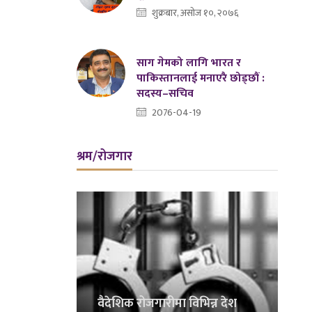
शुक्रबार, असोज १०, २०७६
साग गेमको लागि भारत र
पाकिस्तानलाई मनाएरै छोड्छौं :
सदस्य–सचिव
2076-04-19
श्रम/रोजगार
वैदेशिक रोजगारीमा विभिन्न देश