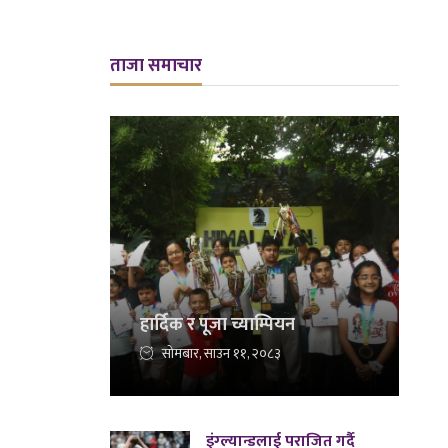
ताजा समाचार
हार्दिक र पूजा च्याम्पियन
सोमबार, साउन ११, २०८३
इंग्ल्यान्डलाई पराजित गर्दै