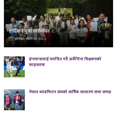
हार्दिक र पूजा च्याम्पियन
सोमबार, साउन ११, २०८३
इंग्ल्यान्डलाई पराजित गर्दै अर्जेन्टिना विश्वकपको
फाइनलमा
नेपाल ब्याडमिन्टन संघको वार्षिक साधारण सभा सम्पन्न