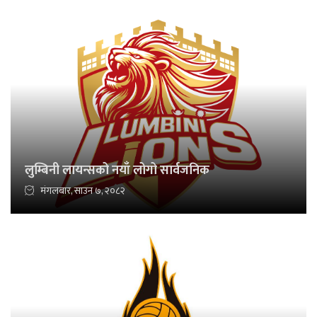
लुम्बिनी लायन्सको नयाँ लोगो सार्वजनिक
मंगलबार, साउन ७, २०८२