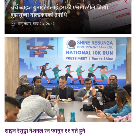
चर्च ब्वाइज युनाइटेडलाई हराउँदै एनआरटीले जित्यो
बुढासुब्बा गोल्डकपको उपाधि
आइतबार, माघ २७, २०८१
शाइन रेसुङ्गा नेशनल रन फागुन ११ गते हुने