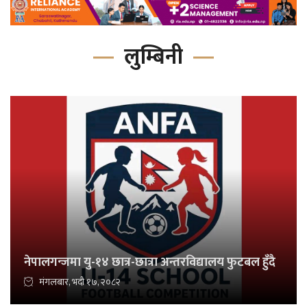
लुम्बिनी
नेपालगन्जमा यु-१४ छात्र-छात्रा अन्तरविद्यालय फुटबल हुँदै
मंगलबार, भदौ १७, २०८२