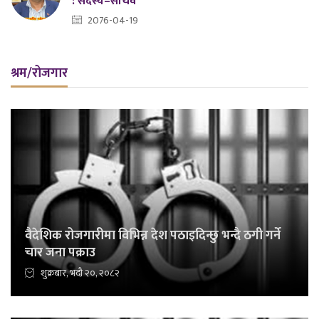
: सदस्य–सचिव
2076-04-19
श्रम/रोजगार
वैदेशिक रोजगारीमा विभिन्न देश पठाइदिन्छु भन्दै ठगी गर्ने
चार जना पक्राउ
शुक्रबार, भदौ २०, २०८२