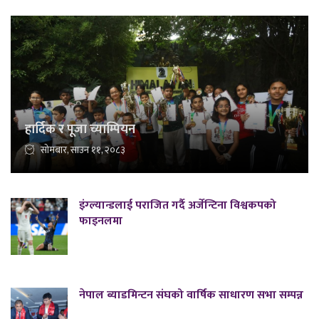
हार्दिक र पूजा च्याम्पियन
सोमबार, साउन ११, २०८३
इंग्ल्यान्डलाई पराजित गर्दै अर्जेन्टिना विश्वकपको
फाइनलमा
नेपाल ब्याडमिन्टन संघको वार्षिक साधारण सभा सम्पन्न