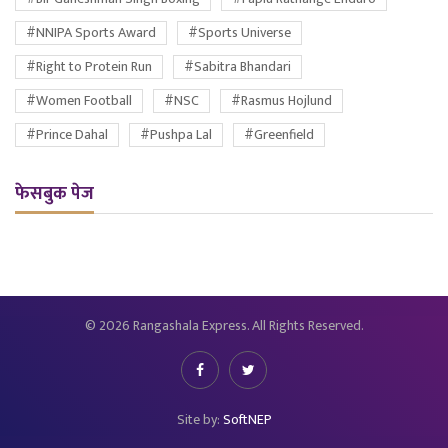
#NNIPA Sports Award
#Sports Universe
#Right to Protein Run
#Sabitra Bhandari
#Women Football
#NSC
#Rasmus Hojlund
#Prince Dahal
#Pushpa Lal
#Greenfield
फेसबुक पेज
© 2026 Rangashala Express. All Rights Reserved.
Site by:
SoftNEP