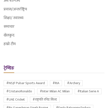
अर्थ वाणिज्य
प्रवास/अन्तर्राष्ट्रिय
शिक्षा/ स्वास्थ्य
समाचार
खेलकुद
हाम्रो टीम
ट्रेण्डिङ
#NSJF Pulsar Sports Award
#RIA
#Archery
#CristanoRonaldo
#Inter Milan AC Milan
#Italian Serie A
#UAE Cricket
#राष्ट्रपति रनिङ सिल्ड
#Bir Ganeshman Singh Boxing
#Faplu Ratnange Enduro