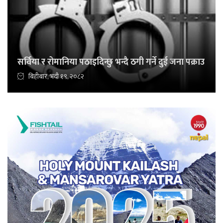
सर्विया र रोमानिया पठाइदिन्छु भन्दै ठगी गर्ने दुई जना पक्राउ
बिहीबार, भदौ १९, २०८२