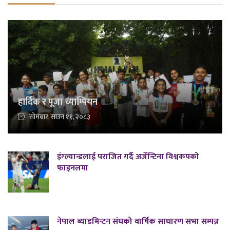
हार्दिक र पूजा च्याम्पियन
सोमबार, साउन ११, २०८३
इंग्ल्यान्डलाई पराजित गर्दै अर्जेन्टिना विश्वकपको
फाइनलमा
नेपाल ब्याडमिन्टन संघको वार्षिक साधारण सभा सम्पन्न