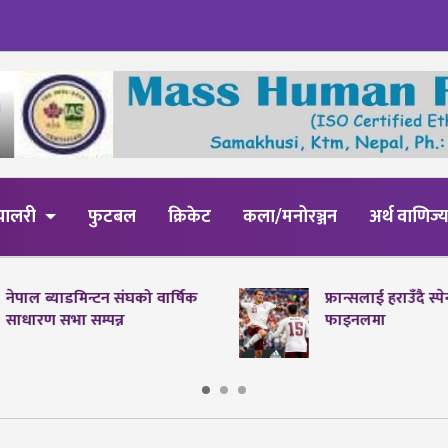
्यालरी
फुटबल
क्रिकेट
कला/मनोरञ्जन
अर्थ वाणिज्
नेपाल ब्याडमिन्टन संघको वार्षिक
फ्रान्सलाई हराउँदै स्
साधारण सभा सम्पन्न
फाइनलमा