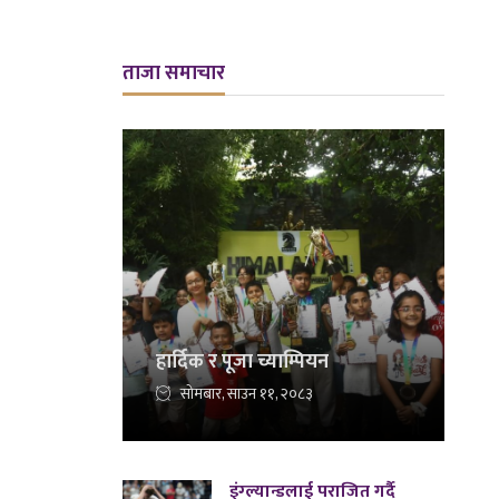
ताजा समाचार
हार्दिक र पूजा च्याम्पियन
सोमबार, साउन ११, २०८३
इंग्ल्यान्डलाई पराजित गर्दै