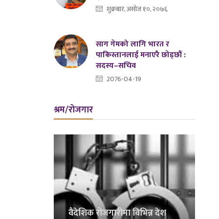
शुक्रबार, असोज १०, २०७६
साग गेमको लागि भारत र
पाकिस्तानलाई मनाएरै छोड्छौं :
सदस्य–सचिव
2076-04-19
श्रम/रोजगार
वैदेशिक रोजगारीमा विभिन्न देश