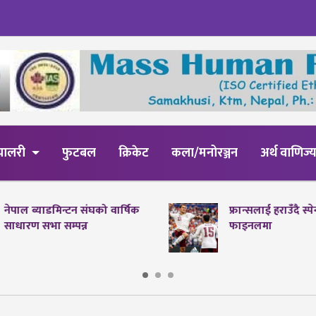
्यालरी
फुटबल
क्रिकेट
कला/मनोरञ्जन
अर्थ वाणिज्
नेपाल ब्याडमिन्टन संघको वार्षिक
फ्रान्सलाई हराउँदै स्
साधारण सभा सम्पन्न
फाइनलमा