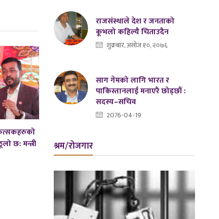
राजसंस्थाले देश र जनताको
कूभलो कहिल्यै चिताउदैन
शुक्रबार, असोज १०, २०७६
साग गेमको लागि भारत र
पाकिस्तानलाई मनाएरै छोड्छौं :
सदस्य–सचिव
2076-04-19
कित्सकहरुको
लो छ: मन्त्री
श्रम/रोजगार