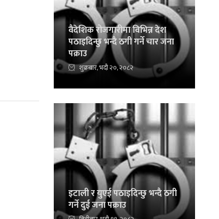
वैदेशिक रोजगारीमा विभिन्न देश
पठाइदिन्छु भन्दै ठगी गर्ने चार जना
पक्राउ
शुक्रबार, भदौ २०, २०८२
इटाली र युएई पठाइदिन्छु भन्दै ठगी
गर्ने दुई जना पक्राउ