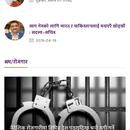
शुक्रबार, असोज १०, २०७६
साग गेमको लागि भारत र पाकिस्तानलाई मनाएरै छोड्छौं
: सदस्य–सचिव
2076-04-19
श्रम/रोजगार
वैदेशिक रोजगारीमा विभिन्न देश पठाइदिन्छु भन्दै ठगी गर्ने