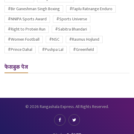
#Bir Ganeshman Singh Boxing
#Faplu Ratnange Enduro
#NNIPA Sports Award
#Sports Universe
#Right to Protein Run
#Sabitra Bhandari
#Women Football
#NSC
#Rasmus Hojlund
#Prince Dahal
#Pushpa Lal
#Greenfield
फेसबुक पेज
© 2026 Rangashala Express. All Rights Reserved.