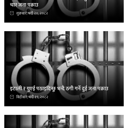
चार जना पक्राउ
शुक्रबार, भदौ २०, २०८२
इटाली र युएई पठाइदिन्छु भन्दै ठगी गर्ने दुई जना पक्राउ
बिहीबार, भदौ १९, २०८२