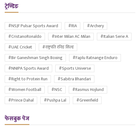
ट्रेण्डिङ
#NSJF Pulsar Sports Award
#RIA
#Archery
#CristanoRonaldo
#Inter Milan AC Milan
#Italian Serie A
#UAE Cricket
#राष्ट्रपति रनिङ सिल्ड
#Bir Ganeshman Singh Boxing
#Faplu Ratnange Enduro
#NNIPA Sports Award
#Sports Universe
#Right to Protein Run
#Sabitra Bhandari
#Women Football
#NSC
#Rasmus Hojlund
#Prince Dahal
#Pushpa Lal
#Greenfield
फेसबुक पेज