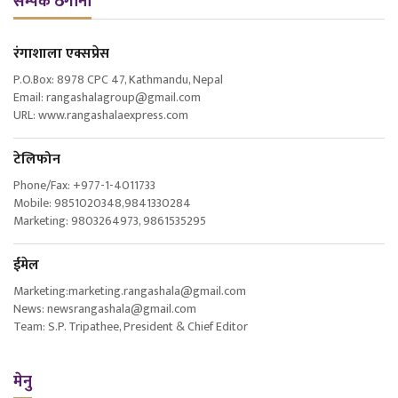
सम्पर्क ठेगाना
रंगाशाला एक्सप्रेस
P.O.Box: 8978 CPC 47, Kathmandu, Nepal
Email: rangashalagroup@gmail.com
URL: www.rangashalaexpress.com
टेलिफोन
Phone/Fax: +977-1-4011733
Mobile: 9851020348,9841330284
Marketing: 9803264973, 9861535295
ईमेल
Marketing:marketing.rangashala@gmail.com
News: newsrangashala@gmail.com
Team: S.P. Tripathee, President & Chief Editor
मेनु