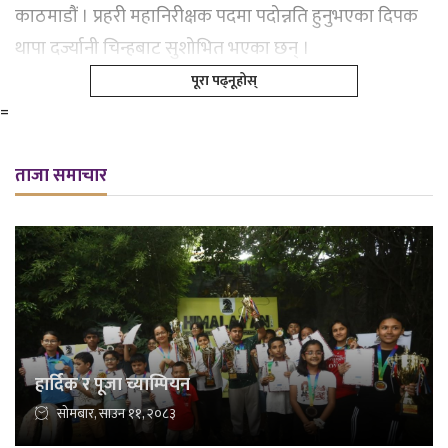
काठमाडौं । प्रहरी महानिरीक्षक पदमा पदोन्नति हुनुभएका दिपक
थापा दर्ज्यानी चिन्हबाट सुशोभित भएका छन् ।
पूरा पढ्नूहोस्
=
ताजा समाचार
हार्दिक र पूजा च्याम्पियन
सोमबार, साउन ११, २०८३