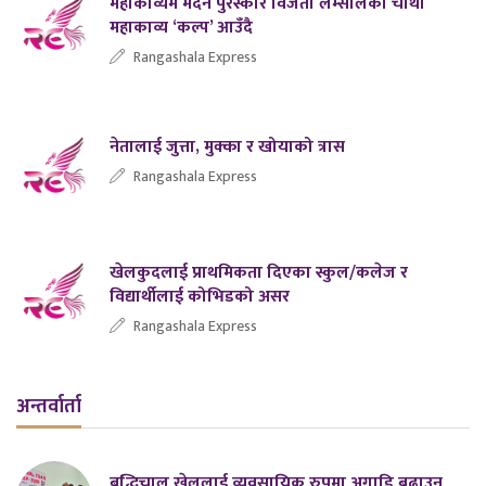
महाकाव्यमै मदन पुरस्कार विजेता लम्सालको चौथो
महाकाव्य ‘कल्प’ आउँदै
Rangashala Express
नेतालाई जुत्ता, मुक्का र खोयाको त्रास
Rangashala Express
खेलकुदलाई प्राथमिकता दिएका स्कुल/कलेज र
विद्यार्थीलाई कोभिडको असर
Rangashala Express
अन्तर्वार्ता
बुद्धिचाल खेललाई व्यवसायिक रुपमा अगाडि बढाउनु