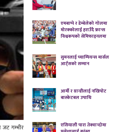
एमबाप्पे र डेम्बेलेको गोलमा
मोरक्कोलाई हराउँदै फ्रान्स
विश्वकपको सेमिफाइनलमा
सुमनलाई च्याम्पियन्स मार्सल
आर्ट्सको सम्मान
आर्मी र ग्रान्डीलाई नखिपोट
बास्केटबल उपाधि
एसियाली पारा तेक्वान्दोमा
ब जट गम्भीर
पलेशालाई कांस्य