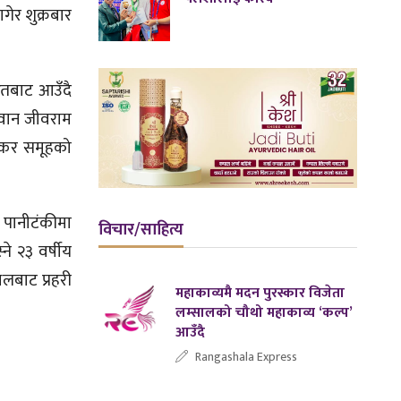
गेर शुक्रबार
रतबाट आउँदै
 जवान जीवराम
स्कर समूहको
 पानीटंकीमा
विचार/साहित्य
े २३ वर्षीय
लबाट प्रहरी
महाकाव्यमै मदन पुरस्कार विजेता
लम्सालको चौथो महाकाव्य ‘कल्प’
आउँदै
Rangashala Express