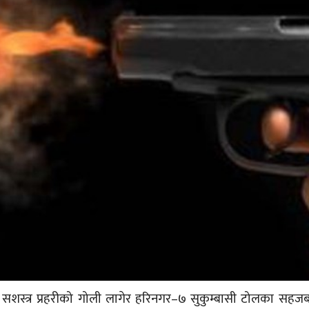
रमा सशस्त्र प्रहरीको गोली लागेर हरिनगर–७ सुकुम्बासी टोलका सहज