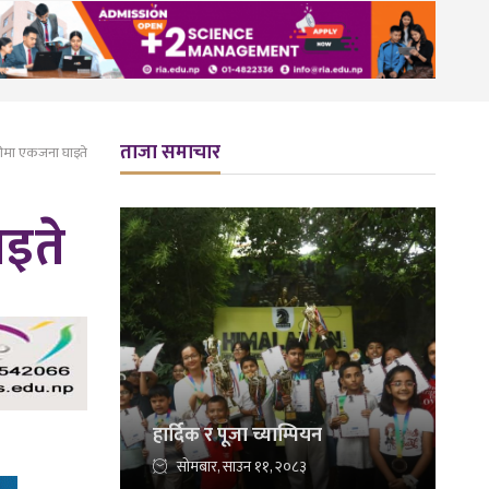
ताजा समाचार
सरीमा एकजना घाइते
ाइते
हार्दिक र पूजा च्याम्पियन
सोमबार, साउन ११, २०८३