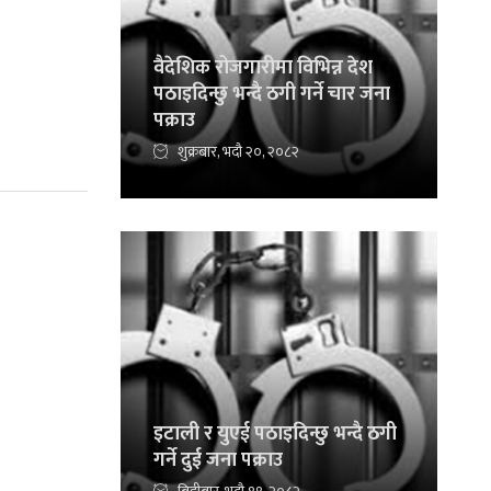
वैदेशिक रोजगारीमा विभिन्न देश
पठाइदिन्छु भन्दै ठगी गर्ने चार जना
पक्राउ
शुक्रबार, भदौ २०, २०८२
इटाली र युएई पठाइदिन्छु भन्दै ठगी
गर्ने दुई जना पक्राउ