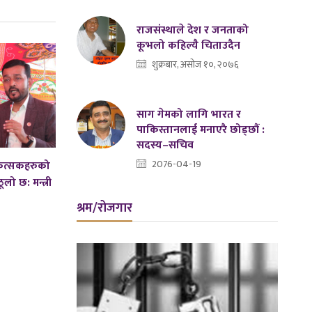
राजसंस्थाले देश र जनताको
कूभलो कहिल्यै चिताउदैन
शुक्रबार, असोज १०, २०७६
साग गेमको लागि भारत र
पाकिस्तानलाई मनाएरै छोड्छौं :
सदस्य–सचिव
2076-04-19
कित्सकहरुको
लो छ: मन्त्री
श्रम/रोजगार