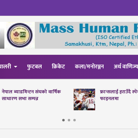
्यालरी
फुटबल
क्रिकेट
कला/मनोरञ्जन
अर्थ वाणिज्
नेपाल ब्याडमिन्टन संघको वार्षिक
फ्रान्सलाई हराउँदै स्
साधारण सभा सम्पन्न
फाइनलमा