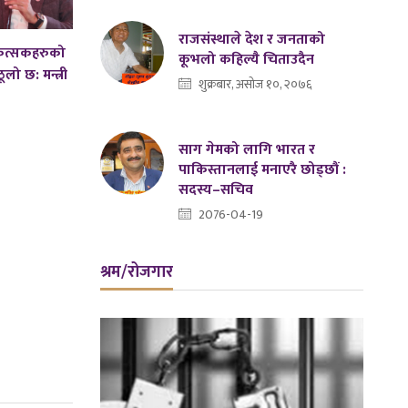
राजसंस्थाले देश र जनताको
कित्सकहरुको
कूभलो कहिल्यै चिताउदैन
लो छ: मन्त्री
शुक्रबार, असोज १०, २०७६
साग गेमको लागि भारत र
पाकिस्तानलाई मनाएरै छोड्छौं :
सदस्य–सचिव
2076-04-19
श्रम/रोजगार