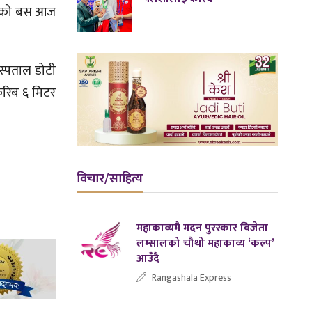
ं.को बस आज
स्पताल डोटी
करिब ६ मिटर
विचार/साहित्य
महाकाव्यमै मदन पुरस्कार विजेता
लम्सालको चौथो महाकाव्य ‘कल्प’
आउँदै
Rangashala Express