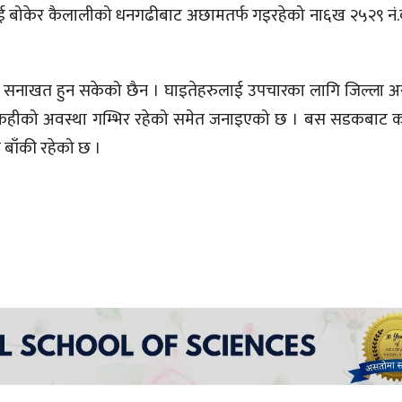
ई बोकेर कैलालीको धनगढीबाट अछामतर्फ गइरहेको ना६ख २५२९ न
को सनाखत हुन सकेको छैन । घाइतेहरुलाई उपचारका लागि जिल्ला अ
े केहीको अवस्था गम्भिर रहेको समेत जनाइएको छ । बस सडकबाट 
बाँकी रहेको छ ।