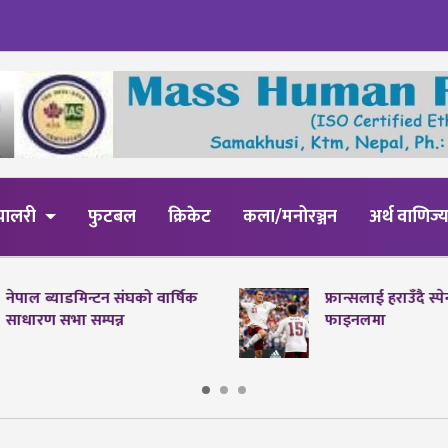
्यालरी
फुटबल
क्रिकेट
कला/मनोरञ्जन
अर्थ वाणिज्
नेपाल ब्याडमिन्टन संघको वार्षिक
फ्रान्सलाई हराउँदै स्
साधारण सभा सम्पन्न
फाइनलमा