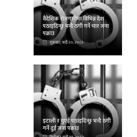
वैदेशिक रोजगारीमा विभिन्न देश
पठाइदिन्छु भन्दै ठगी गर्ने चार जना
पक्राउ
शुक्रबार, भदौ २०, २०८२
इटाली र युएई पठाइदिन्छु भन्दै ठगी
गर्ने दुई जना पक्राउ