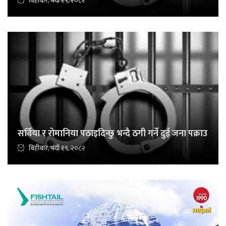
बिहीबार, भदौ १९, २०८२
सर्विया र रोमानिया पठाइदिन्छु भन्दै ठगी गर्ने दुई जना पक्राउ
बिहीबार, भदौ १९, २०८२