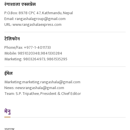
रंगाशाला एक्सप्रेस
P.O.Box: 8978 CPC 47, Kathmandu, Nepal
Email: rangashalagroup@gmail.com
URL: www.rangashalaexpress.com
टेलिफोन
Phone/Fax: +977-1-4011733
Mobile: 9851020348,9841330284
Marketing: 9803264973, 9861535295
ईमेल
Marketing:marketing.rangashala@gmail.com
News: newsrangashala@gmail.com
Team: S.P. Tripathee, President & Chief Editor
मेनु
गृहपृष्ठ