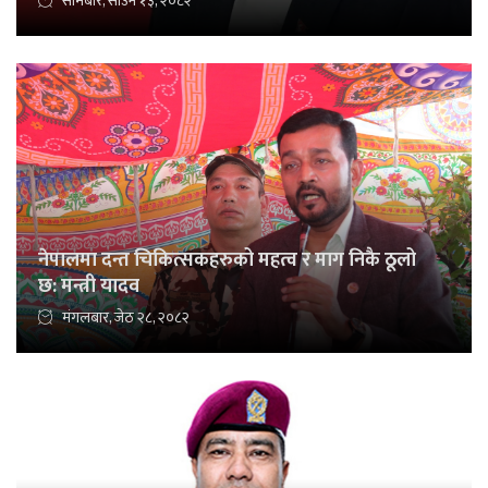
सोमबार, साउन १३, २०८२
नेपालमा दन्त चिकित्सकहरुको महत्व र माग निकै ठूलो
छ: मन्त्री यादव
मंगलबार, जेठ २८, २०८२