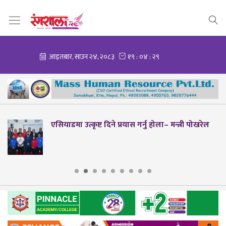
ला– मन्त्री पोखरेल
मोरल तेक्वान्दोमा हिमशिखर टिम च्या